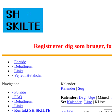
Registrerer dig som bruger, for 
·
Forside
·
Debatforum
·
Links
·
Vejret i Hørsholm
Navigation
Kalender
Kalender
|
Søg
·
Forside
·
FAQ
Kalender:
Dag
|
Uge
|
Måned
|
·
Debatforum
Se:
Kalender
|
Liste
|
KListe
·
Links
·
Kontakt SH-SKILTE
<< Maj