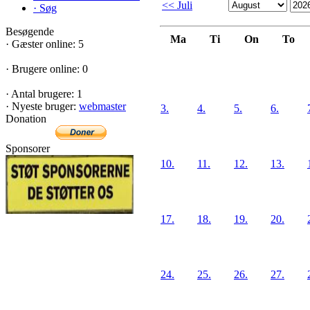
<< Juli
·
Søg
Besøgende
Ma
Ti
On
To
·
Gæster online: 5
·
Brugere online: 0
·
Antal brugere: 1
·
Nyeste bruger:
webmaster
3.
4.
5.
6.
Donation
Sponsorer
10.
11.
12.
13.
17.
18.
19.
20.
24.
25.
26.
27.