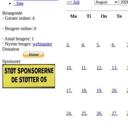
<< Juli
·
Søg
Besøgende
Ma
Ti
On
To
·
Gæster online: 4
·
Brugere online: 0
·
Antal brugere: 1
·
Nyeste bruger:
webmaster
3.
4.
5.
6.
Donation
Sponsorer
10.
11.
12.
13.
17.
18.
19.
20.
24.
25.
26.
27.