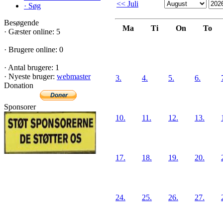
<< Juli
·
Søg
Besøgende
Ma
Ti
On
To
·
Gæster online: 5
·
Brugere online: 0
·
Antal brugere: 1
·
Nyeste bruger:
webmaster
3.
4.
5.
6.
Donation
Sponsorer
10.
11.
12.
13.
17.
18.
19.
20.
24.
25.
26.
27.