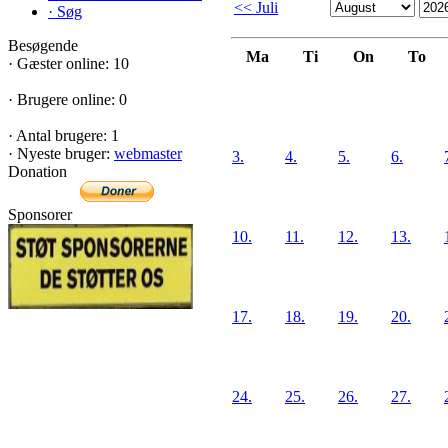
<< Juli
·
Søg
Besøgende
Ma
Ti
On
To
·
Gæster online: 10
·
Brugere online: 0
·
Antal brugere: 1
·
Nyeste bruger:
webmaster
3.
4.
5.
6.
Donation
Sponsorer
10.
11.
12.
13.
17.
18.
19.
20.
24.
25.
26.
27.