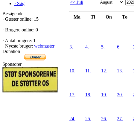
<< Juli
·
Søg
Besøgende
Ma
Ti
On
To
·
Gæster online: 15
·
Brugere online: 0
·
Antal brugere: 1
·
Nyeste bruger:
webmaster
3.
4.
5.
6.
Donation
Sponsorer
10.
11.
12.
13.
17.
18.
19.
20.
24.
25.
26.
27.