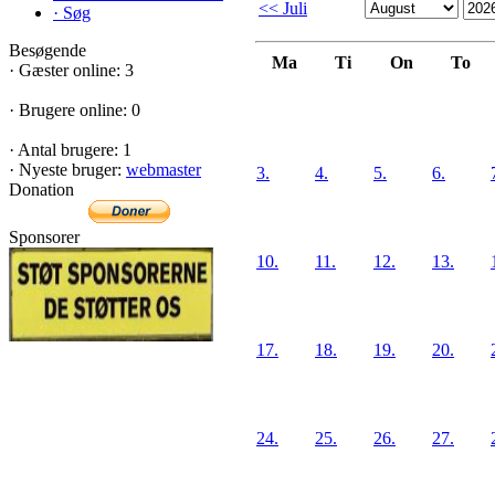
<< Juli
·
Søg
Besøgende
Ma
Ti
On
To
·
Gæster online: 3
·
Brugere online: 0
·
Antal brugere: 1
·
Nyeste bruger:
webmaster
3.
4.
5.
6.
Donation
Sponsorer
10.
11.
12.
13.
17.
18.
19.
20.
24.
25.
26.
27.